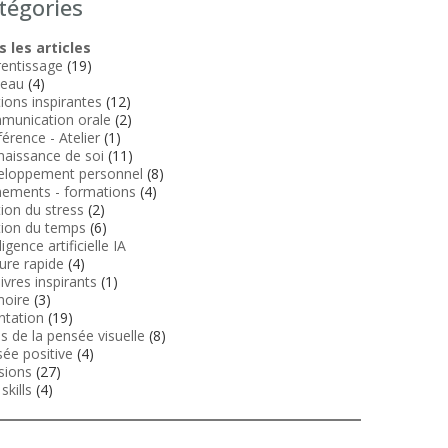
tégories
 les articles
entissage
(19)
veau
(4)
tions inspirantes
(12)
munication orale
(2)
érence - Atelier
(1)
aissance de soi
(11)
eloppement personnel
(8)
ements - formations
(4)
ion du stress
(2)
ion du temps
(6)
ligence artificielle IA
ure rapide
(4)
livres inspirants
(1)
oire
(3)
ntation
(19)
ls de la pensée visuelle
(8)
ée positive
(4)
sions
(27)
skills
(4)