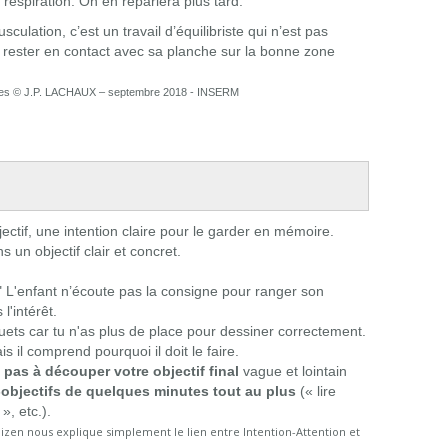
respiration. On en reparlera plus tard.
ulation, c’est un travail d’équilibriste qui n’est pas
 rester en contact avec sa planche sur la bonne zone
adultes © J.P. LACHAUX – septembre 2018 - INSERM
jectif, une intention claire pour le garder en mémoire.
 un objectif clair et concret.
 " L'enfant n’écoute pas la consigne pour ranger son
 l'intérêt.
uets car tu n'as plus de place pour dessiner correctement.
is il comprend pourquoi il doit le faire.
 pas à découper votre objectif final
vague et lointain
-objectifs de quelques minutes tout au plus
(« lire
», etc.).
aizen
nous explique simplement le lien entre Intention-Attention et