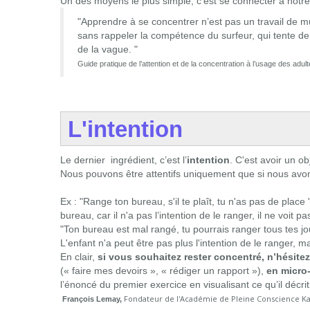
Un des moyens le plus simple, c'est se connecter à notre 
"Apprendre à se concentrer n’est pas un travail de musc
sans rappeler la compétence du surfeur, qui tente de
de la vague. "
Guide pratique de l’attention et de la concentration à l’usage des 
L'intention
Le dernier ingrédient, c’est l’
intention
. C'est avoir un ob
Nous pouvons être attentifs uniquement que si nous avons
Ex : "Range ton bureau, s'il te plaît, tu n'as pas de place
bureau, car il n'a pas l’intention de le ranger, il ne voit pas
"Ton bureau est mal rangé, tu pourrais ranger tous tes jo
L'enfant n'a peut être pas plus l'intention de le ranger, ma
En clair,
si vous souhaitez rester concentré, n’hésitez
(« faire mes devoirs », « rédiger un rapport »),
en micro
l’énoncé du premier exercice en visualisant ce qu’il décrit 
Fondateur de l'Académie de Pleine Conscience K
François Lemay,