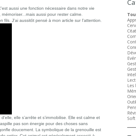
Ca
'est aussi une fonction nécessaire dans notre vie
Tous
, mémoriser...mais aussi pour rester calme.
Appr
fils. J'ai aussitôt pensé à mon article sur l'attention.
Cer
Cita
Com
Conf
Conn
Dév
Evén
Gest
Gest
Intel
Lect
Les 
Mém
Orie
Outi
Pens
Révi
lle, elle s’arrête et s’immobilise. Elle est calme et
Soft 
 gaspille pas son énergie pour des choses sans
gonfle doucement. La symbolique de la grenouille est
de entier. Cet animal est généralement associé à