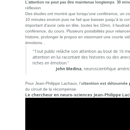
L'attention ne peut pas être maintenue longtemps
.
30 minu
réflexion.
Des études ont montré que lorsqu’une conférence, un cou
10 minutes environ puis ne fait que baisser jusqu’à la con
important d'avoir cela en tête, toutes les 10mn, il faudra
conférence, du cours. Plusieurs possibilités pour relancer
histoire; prolonger le propos en visionnant une courte vidé
émotions...
"Tout public relâche son attention au bout de 10 m
attention en lui racontant des histoires ou des an
riches en émotion."
John Medina
, neuroscientifique améric
Pour Jean-Philippe Lachaux, l'a
ttention est détournée 
du circuit de la récompense.
Le chercheur en neuro-sciences Jean-Philippe Lac