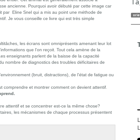
Ta
gesse ancienne. Pourquoi avoir débuté par cette image car
rit par Eline Snel qui a mis au point une méthode de
orie
if. Je vous conseille ce livre qui est très simple
titâches, les écrans sont omniprésents amenant leur lot
'informations que l'on reçoit. Tout cela amène de la
 Les enseignants parlent de la baisse de la capacité
du nombre de diagnostics des troubles déficitaires de
nvironnement (bruit, distractions), de l'état de fatigue ou
il faut comprendre et montrer comment on devient attentif.
apprend.
e attentif et se concentrer est-ce la même chose?
entaires, les mécanismes de chaque processus présentent
L