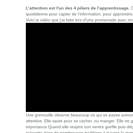
L’attention est l'un des 4 piliers de l’apprentissage.
C
quotidienne pour capter de l'information, pour apprendre
Voici la vidéo que j'ai faite lors d'une promenade avec mon 
Video
Player
Une grenouille observe beaucoup ce qui se passe autour d'e
attentive. Elle saute pour se cacher, ou manger. Elle ne
importance.Quand elle respire son ventre gonfle puis dé
présente dans de nombreuses traditions à travers le mon