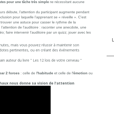
aucune
tes pour une tâche très simple
ne nécessitant
rs débute, l’attention du participant augmente pendant
clusion pour laquelle l’apprenant se « réveille ». C'est
it trouver une astuce pour casser le rythme de la
 l'attention de l'auditoire : raconter une anecdote, une
o; faire intervenir l'auditoire par un quizz; jouer avec les
L
inutes, mais vous pouvez réussir à maintenir son
ecdotes pertinentes, ou en créant des événements
ain auteur du livre " Les 12 lois de votre cerveau "
par 2 forces
: celle de l
'habitude
et celle de l
'émotion
ou
haux nous donne sa vision de l'attention