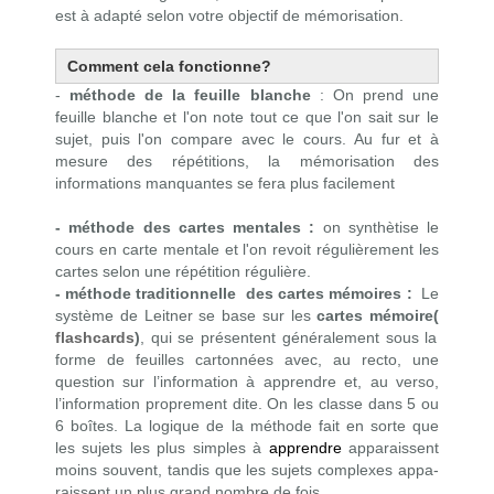
est à adapté selon votre objectif de mémorisation.
Comment cela fonctionne?
-
méthode de la feuille blanche
: On prend une
feuille blanche et l'on note tout ce que l'on sait sur le
sujet, puis l'on compare avec le cours. Au fur et à
mesure des répétitions, la mémorisation des
informations manquantes se fera plus facilement
- méthode des cartes mentales :
on synthètise le
cours en carte mentale et l'on revoit régulièrement les
cartes selon une répétition régulière.
- méthode traditionnelle des cartes mémoires :
Le
système de Leitner
se base sur les
cartes mémoire(
flashcards
)
, qui se présentent généralement sous la
forme de feuilles cartonnées avec, au recto, une
question sur l’information à apprendre et, au verso,
l’information proprement dite. On les classe dans 5 ou
6 boîtes.
La lo­gique de la mé­thode fait en sorte que
les su­jets les plus simples à
ap­prendre
ap­pa­raissent
moins sou­vent, tan­dis que les su­jets com­plexes ap­pa­
raissent un plus grand nombre de fois.