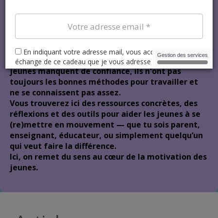
Bienvenue sur mon
blog!
Ce blog est né d’un constat simple : beaucoup de
jeunes manquent de confiance, ils n'ont pas
toujours les bonnes méthodes pour travailler et
ne se connaissent pas assez.
Vous trouverez ici des ressources concrètes, des
réflexions et des outils pour aider les jeunes à se
(re)mettre en mouvement — que tu sois parent,
enseignant, éducateur, ou simplement quelqu’un
qui veut faire la différence.
Ici, on remet du sens au cœur de la motivation des
jeunes.