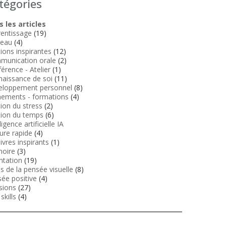
tégories
 les articles
entissage
(19)
veau
(4)
tions inspirantes
(12)
munication orale
(2)
érence - Atelier
(1)
aissance de soi
(11)
eloppement personnel
(8)
ements - formations
(4)
ion du stress
(2)
ion du temps
(6)
ligence artificielle IA
ure rapide
(4)
livres inspirants
(1)
oire
(3)
ntation
(19)
ls de la pensée visuelle
(8)
ée positive
(4)
sions
(27)
skills
(4)