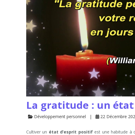
La gratitude : un état
Développement personnel
22 Décembre 20
Cultiver un
état d’esprit positif
est une habitude à 