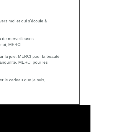
vers moi et qui s'écoule à
s de merveilleuses
à moi, MERCI.
r la joie, MERCI pour la beauté
ranquillité, MERCI pour les
ger le cadeau que je suis,