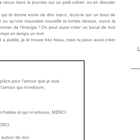
s
vécus dans la journée sur un petit cahier, ou en discuter
qui te donne envie de dire merci, écris-le sur un bout de
se ou qu’une mauvaise nouvelle te tombe dessus, ouvre la
onner de l’énergie ! On peut aussi créer un bocal de mot
e temps en temps un mot
 a publié, je le trouve très beau, mais tu peux aussi créer
L
râce pour l'amour que je suis.
 l'amour qui m'entoure,
.
 m'habite et qui m'entoure, MERCI.
ERCI.
 autour de moi.