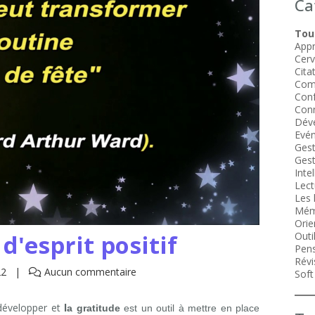
Ca
Tous
Appr
Cer
Cita
Com
Conf
Conn
Dév
Evén
Gest
Gest
Intel
Lect
Les 
Mém
Orie
 d'esprit positif
Outi
Pens
Révi
22
Aucun commentaire
Soft 
développer et
l
a gratitude
est un outil à mettre en place