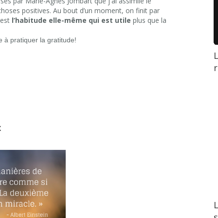
isés par Marie-Agnès Jombart que j'ai assimilé le
hoses positives. Au bout d’un moment, on finit par
’est
l’habitude elle-même qui est utile
plus que la
 à pratiquer la gratitude!
L
r
x
L