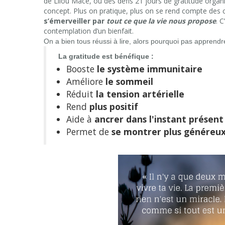
de Lilou Macé, ou des défis 21 jours de gratitude organ
concept. Plus on pratique, plus on se rend compte des c
s’émerveiller par
tout ce que la vie nous propose
. C
contemplation d’un bienfait.
On a bien tous réussi à lire, alors pourquoi pas apprendre
La gratitude est bénéfique :
Booste
le
système immunitaire
Améliore
le
sommeil
Réduit
la tension artérielle
Rend
plus positif
Aide à
ancrer dans l'instant présent
Permet de
se montrer plus généreu