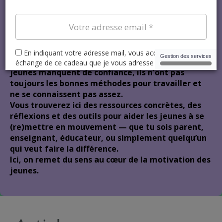
Bienvenue sur mon
blog!
Ce blog est né d’un constat simple : beaucoup de
jeunes manquent de confiance, ils n'ont pas
toujours les bonnes méthodes pour travailler et
ne se connaissent pas assez.
Vous trouverez ici des ressources concrètes, des
réflexions et des outils pour aider les jeunes à se
(re)mettre en mouvement — que tu sois parent,
enseignant, éducateur, ou simplement quelqu’un
qui veut faire la différence.
Ici, on remet du sens au cœur de la motivation des
jeunes.