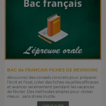
BAC de FRANCAIS FICHES DE REVISIONS
découvrez des conseils concrets pour préparer
l’écrit et l’oral, créer des fiches visuelles efficaces
et avancer sereinement pendant les vacances
de février. Des méthodes simples pour réviser
mieux… sans stress inutile.
Lire la suite