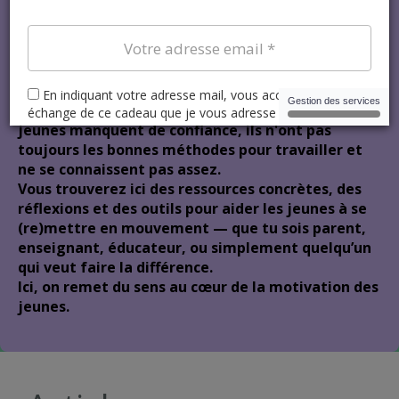
Bienvenue sur mon
blog!
Ce blog est né d’un constat simple : beaucoup de
jeunes manquent de confiance, ils n'ont pas
toujours les bonnes méthodes pour travailler et
ne se connaissent pas assez.
Vous trouverez ici des ressources concrètes, des
réflexions et des outils pour aider les jeunes à se
(re)mettre en mouvement — que tu sois parent,
enseignant, éducateur, ou simplement quelqu’un
qui veut faire la différence.
Ici, on remet du sens au cœur de la motivation des
jeunes.