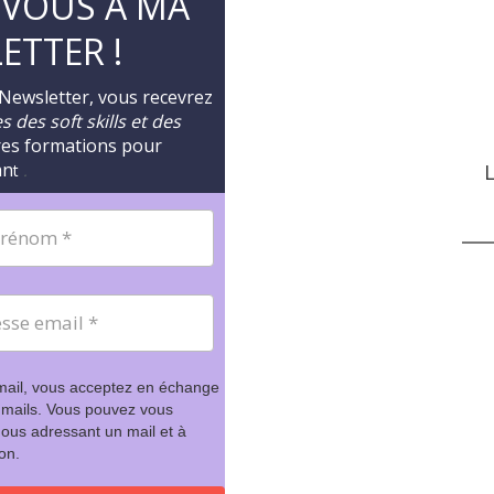
-VOUS A MA
ETTER !
 Newsletter, vous recevrez
 des soft skills et des
res formations pour
an
L
t
.
mail, vous acceptez en échange
 mails. Vous pouvez vous
ous adressant un mail et à
ion.