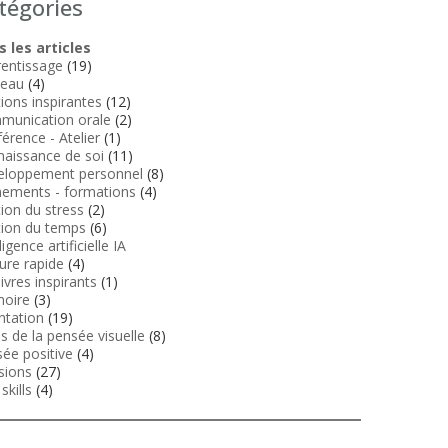
tégories
 les articles
entissage
(19)
veau
(4)
tions inspirantes
(12)
munication orale
(2)
érence - Atelier
(1)
aissance de soi
(11)
eloppement personnel
(8)
ements - formations
(4)
ion du stress
(2)
ion du temps
(6)
ligence artificielle IA
ure rapide
(4)
livres inspirants
(1)
oire
(3)
ntation
(19)
ls de la pensée visuelle
(8)
ée positive
(4)
sions
(27)
skills
(4)