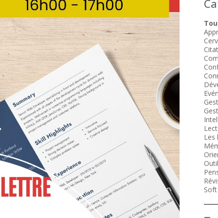
Ca
Tous
Appr
Cer
Cita
Com
Conf
Conn
Dév
Evén
Gest
Gest
Intel
Lect
Les 
Mém
Orie
Outi
Pens
Révi
Soft 