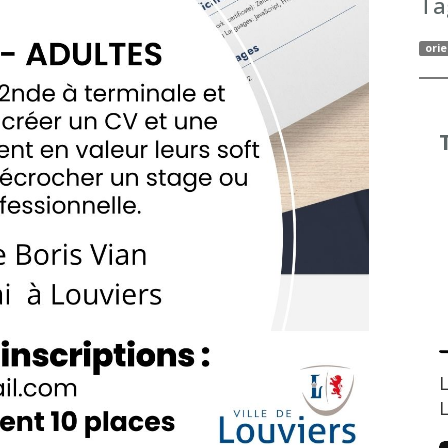
Ta
orie
L