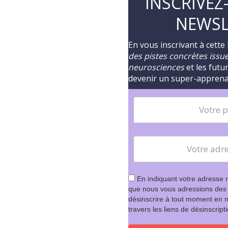
INSCRIVEZ
NEWSL
En vous inscrivant à cette
des pistes concrètes issues
neurosciences
et les futu
devenir un super-appren
En indiquant votre adresse 
que nous vous adressions des
désinscrire à tout moment en n
travers les liens de désinscript