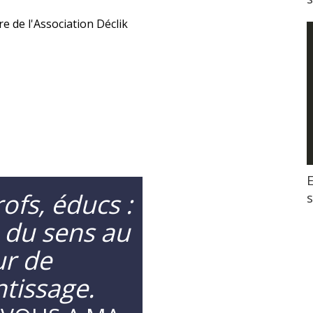
e de l'Association Déclik
E
ofs, éducs :
 du sens au
r de
ntissage.