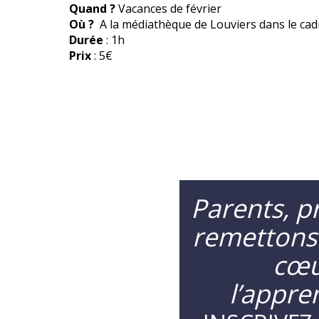
Quand ?
Vacances de février
Où ?
A la médiathèque de Louviers dans le cadr
Durée
: 1h
Prix
: 5€
Parents, pr
remettons
cœu
l’appre