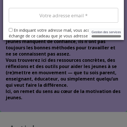
Bienvenue sur mon
blog!
Ce blog est né d’un constat simple : beaucoup de
jeunes manquent de confiance, ils n'ont pas
toujours les bonnes méthodes pour travailler et
ne se connaissent pas assez.
Vous trouverez ici des ressources concrètes, des
réflexions et des outils pour aider les jeunes à se
(re)mettre en mouvement — que tu sois parent,
enseignant, éducateur, ou simplement quelqu’un
qui veut faire la différence.
Ici, on remet du sens au cœur de la motivation des
jeunes.