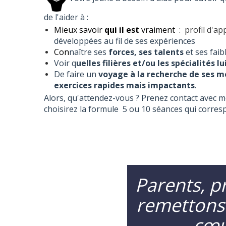
de l'aider à :
Mieux savoir
qui il est
vraiment
: profil d'ap
développées au fil de ses expériences
Con
naître ses
forces, ses talents
et ses faib
Voir q
uelles filières et/ou les spécialités 
De faire un
voyage à la recherche de ses mo
exercices rapides mais impactants
.
Alors, qu'attendez-vous ? Prenez contact avec m
choisirez la formule 5 ou 10 séances qui corres
Parents, pr
remettons
cœu