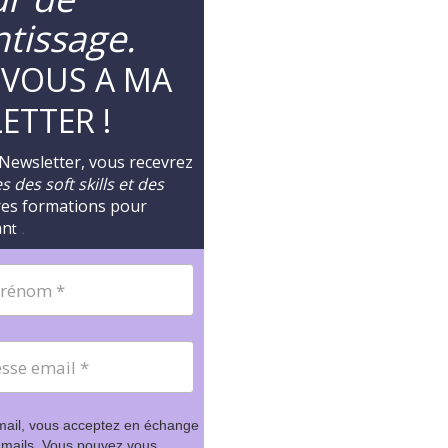
ntissage.
-VOUS A MA
ETTER !
 Newsletter, vous recevrez
 des soft skills et des
res formations pour
an
t
.
mail, vous acceptez en échange
 mails. Vous pouvez vous