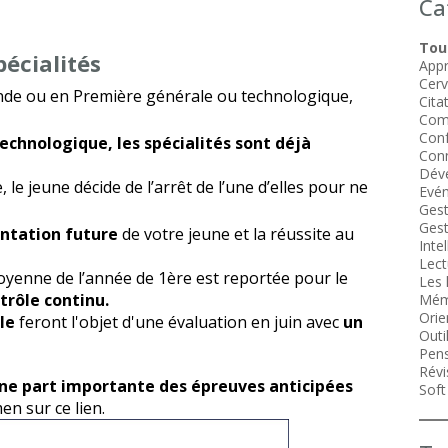
Ca
Tous
pécialités
Appr
Cer
onde ou en Première générale ou technologique,
Cita
Com
Conf
e technologique, les spécialités sont déjà
Conn
Dév
le jeune décide de l’arrêt de l’une d’elles pour ne
Evén
Gest
Gest
entation future
de votre jeune et la réussite au
Intel
Lect
moyenne de l’année de 1ère est reportée pour le
Les 
trôle continu.
Mém
Orie
Tle
feront l'objet d'une évaluation en juin avec
un
Outi
Pens
Révi
ne part importante des épreuves anticipées
Soft 
amen sur
ce lien
.