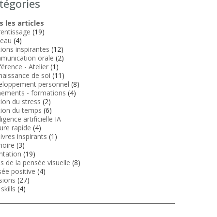
tégories
 les articles
entissage
(19)
veau
(4)
tions inspirantes
(12)
munication orale
(2)
érence - Atelier
(1)
aissance de soi
(11)
eloppement personnel
(8)
ements - formations
(4)
ion du stress
(2)
ion du temps
(6)
ligence artificielle IA
ure rapide
(4)
livres inspirants
(1)
oire
(3)
ntation
(19)
ls de la pensée visuelle
(8)
ée positive
(4)
sions
(27)
skills
(4)