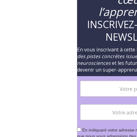
l’appre
INSCRIVEZ
NEWSL
En vous inscrivant à cette
des pistes concrètes issues
neurosciences
et les futu
devenir un super-appren
En indiquant votre adresse 
que nous vous adressions des