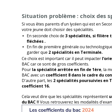
Situation problème : choix des s
Si vous êtes parents d’un lycéen qui est en Sec
votre jeune doit choisir des spécialités.
En seconde choix de
3 spécialités, si filièr
fléchées .
En fin de première générale ou technologique, 
garder que
2 spécialités en Terminale.
Ce choix est important car il peut impacter
l’ori
BAC car ce sont de gros coefficients.
Pour
la spécialité arrêtée en fin de 1ère
, la 
BAC avec un
coefficient 8 dans le cadre du con
D'autre part, les
2 spécialités poursuivies en 
coefficient 16.
Cela veut dire que les spécialités représentent
u
du BAC
!!! Vous retrouverez les modalités d'ex