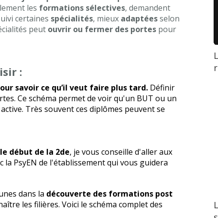
ialement les
formations sélectives
, demandent
suivi certaines
spécialités
, mieux
adaptées
selon
écialités peut
ouvrir ou fermer des portes
pour
L
r
sir :
ur savoir ce qu’il veut faire plus tard.
Définir
courtes. Ce schéma permet de voir qu'un BUT ou un
 active. Très souvent ces diplômes peuvent se
le début de la 2de
, je vous conseille d'aller aux
ec la PsyEN de l'établissement qui vous guidera
eunes dans la
découverte des formations post
L
ître les filières. Voici le schéma complet des