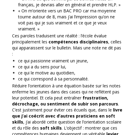
français, je devrais aller en général et prendre HLP. »
« On m’oriente vers un BAC PRO car ma moyenne
tourne autour de 8, mais j’ai l’impression qu’on ne
voit pas qui je suis vraiment et ce que je veux
vraiment. »
Ces paroles traduisent une réalité : l’école évalue
principalement les
compétences disciplinaires
, celles
qui apparaissent sur le bulletin. Mais une note ne dit pas
:
ce qui passionne vraiment un jeune,
ce qui a du sens pour lui,
ce qui le motive au quotidien,
ce qui correspond à sa personnalité.
Réduire l’orientation à une équation basée sur les notes
enferme les jeunes dans des cases qui ne reflètent pas
leur potentiel. Et cela peut entraîner
frustration,
décrochage, ou sentiment de subir son parcours
.
C’est justement pour éviter ces écueils que, dans le
livre
que j’ai coécrit avec d’autres praticiens en soft
skills
, j’ai abordé cette question de l’orientation scolaire
et du rôle des
soft skills
. L’objectif : montrer que ces
compétences humaines deviennent un véritable
levier