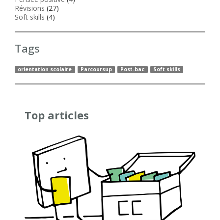
Révisions
(27)
Soft skills
(4)
Tags
orientation scolaire
Parcoursup
Post-bac
Soft skills
Top articles