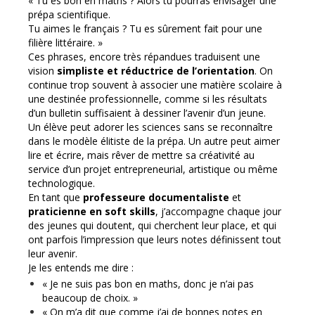
« Tu es bon en maths ? Alors tu pourras envisager une
prépa scientifique.
Tu aimes le français ? Tu es sûrement fait pour une
filière littéraire. »
Ces phrases, encore très répandues traduisent une
vision
simpliste et réductrice
de l’orientation
. On
continue trop souvent à associer une matière scolaire à
une destinée professionnelle, comme si les résultats
d’un bulletin suffisaient à dessiner l’avenir d’un jeune.
Un élève peut adorer les sciences sans se reconnaître
dans le modèle élitiste de la prépa. Un autre peut aimer
lire et écrire, mais rêver de mettre sa créativité au
service d’un projet entrepreneurial, artistique ou même
technologique.
En tant que
professeure documentaliste
et
praticienne en soft skills
, j’accompagne chaque jour
des jeunes qui doutent, qui cherchent leur place, et qui
ont parfois l’impression que leurs notes définissent tout
leur avenir.
Je les entends me dire :
« Je ne suis pas bon en maths, donc je n’ai pas
beaucoup de choix. »
« On m’a dit que comme j’ai de bonnes notes en