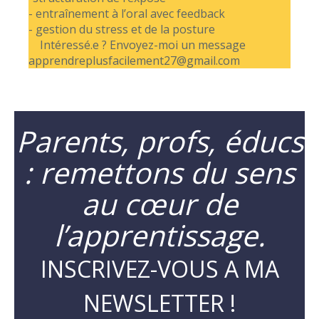
- entraînement à l’oral avec feedback
- gestion du stress et de la posture
Intéressé.e ? Envoyez-moi un message
apprendreplusfacilement27@gmail.com
Parents, profs, éducs
: remettons du sens
au cœur de
l’apprentissage.
INSCRIVEZ-VOUS A MA
NEWSLETTER !