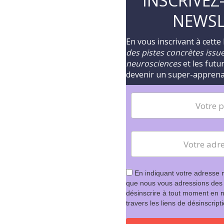
INSCRIVEZ
NEWSL
En vous inscrivant à cette
des pistes concrètes issues
neurosciences
et les futu
devenir un super-appren
En indiquant votre adresse 
que nous vous adressions des
désinscrire à tout moment en n
travers les liens de désinscript