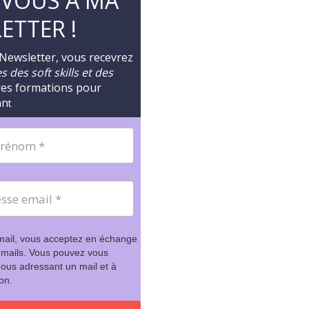
-VOUS A MA
ETTER !
 Newsletter, vous recevrez
 des soft skills et des
res formations pour
an
t
.
mail, vous acceptez en échange
 mails. Vous pouvez vous
ous adressant un mail et à
ion.