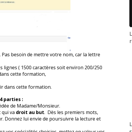
L
r
e. Pas besoin de mettre votre nom, car la lettre
 lignes ( 1500 caractères soit environ 200/250
dans cette formation,
 dans cette formation.
4 parties :
récédée de Madame/Monsieur.
 qui va
droit au but
. Dès les premiers mots,
ur. Donnez lui envie de poursuivre la lecture et
L
z vos spécialités choisies, mettez en valeur vos