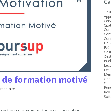
Ca
Tous
Appr
Cer
Cita
Com
Conf
Conn
Dév
Evén
Gest
Gest
Intel
Lect
Les 
Mém
t de formation motivé
Orie
Outi
Pens
mentaire
Révi
Soft 
 est une partie importante de l'inscription,