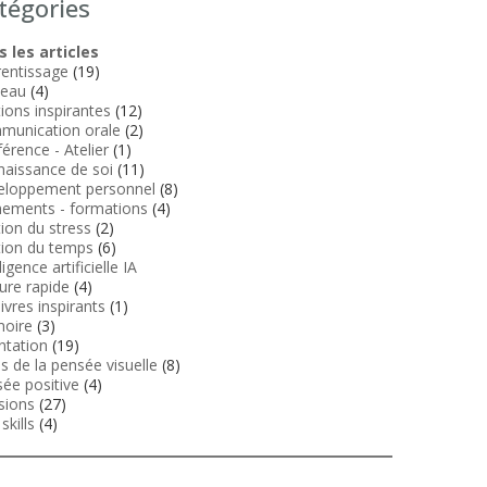
tégories
 les articles
entissage
(19)
veau
(4)
tions inspirantes
(12)
munication orale
(2)
érence - Atelier
(1)
aissance de soi
(11)
eloppement personnel
(8)
ements - formations
(4)
ion du stress
(2)
ion du temps
(6)
ligence artificielle IA
ure rapide
(4)
livres inspirants
(1)
oire
(3)
ntation
(19)
ls de la pensée visuelle
(8)
ée positive
(4)
sions
(27)
skills
(4)