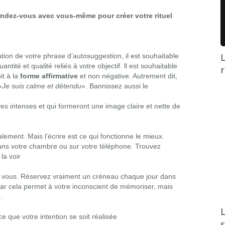
endez-vous avec vous-même pour créer votre rituel
L
tion de votre phrase d’autosuggestion, il est souhaitable
ntité et qualité reliés à votre objectif. ll est souhaitable
r
it à la
forme affirmative
et non négative. Autrement dit,
«
Je suis calme et détendu
». Bannissez aussi le
s intenses et qui formeront une image claire et nette de
ement. Mais l’écrire est ce qui fonctionne le mieux.
dans votre chambre ou sur votre téléphone. Trouvez
la voir
r vous.
Réservez vraiment un créneau chaque jour dans
 car cela permet à votre inconscient de mémoriser, mais
.
L
ce que votre intention se soit réalisée