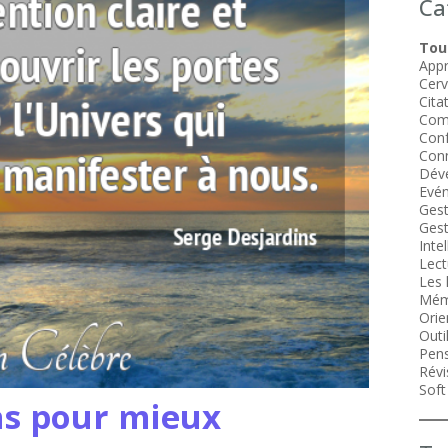
Ca
Tous
Appr
Cer
Cita
Com
Conf
Conn
Dév
Evén
Gest
Gest
Intel
Lect
Les 
Mém
Orie
Outi
Pens
Révi
Soft 
ns pour mieux