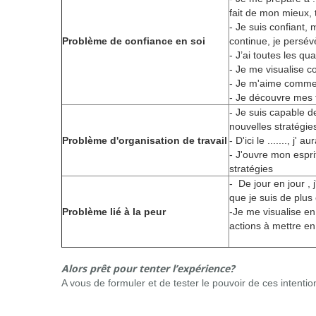
fait de mon mieux, 
- Je suis confiant, 
Problème de confiance en soi
continue, je persév
- J’ai toutes les qu
- Je me visualise co
- Je m'aime comme j
- Je découvre mes 
- Je suis capable d
nouvelles stratégies
Problème d'organisation de travail
- D'ici le ......., j'
- J'ouvre mon espri
stratégies
- De jour en jour , j
que je suis de plus en
Problème lié à la peur
-Je me visualise en 
actions à mettre en
Alors prêt pour tenter l’expérience?
A vous de formuler et de tester le pouvoir de ces intention