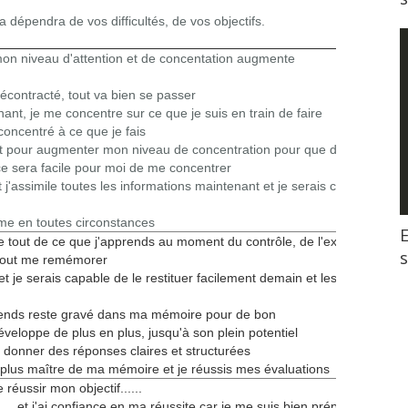
 dépendra de vos difficultés, de vos objectifs.
 mon niveau d'attention et de concentation augmente
décontracté, tout va bien se passer
nant, je me concentre sur ce que je suis en train de faire
t concentré à ce que je fais
faut pour augmenter mon niveau de concentration pour que demain et
 ce sera facile pour moi de me concentrer
 j'assimile toutes les informations maintenant et je serais capable
me en toutes circonstances
E
e tout de ce que j'apprends au moment du contrôle, de l'examen et
 tout me remémorer
 et je serais capable de le restituer facilement demain et les jours
rends reste gravé dans ma mémoire pour de bon
eloppe de plus en plus, jusqu'à son plein potentiel
e donner des réponses claires et structurées
n plus maître de ma mémoire et je réussis mes évaluations
 réussir mon objectif......
... et j'ai confiance en ma réussite car je me suis bien préparée, j'ai