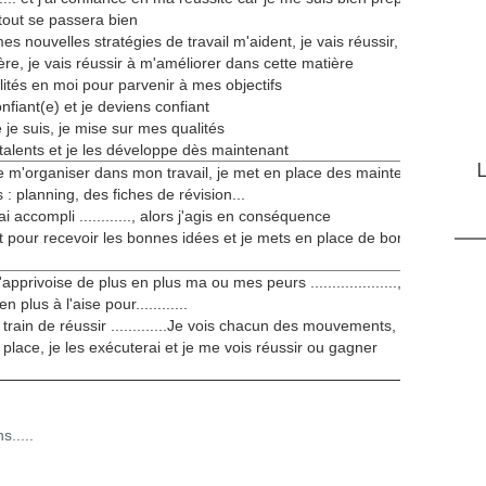
tout se passera bien
mes nouvelles stratégies de travail m'aident, je vais réussir, je
ère, je vais réussir à m'améliorer dans cette matière
alités en moi pour parvenir à mes objectifs
nfiant(e) et je deviens confiant
e suis, je mise sur mes qualités
talents et je les développe dès maintenant
L
e m'organiser dans mon travail, je met en place des maintenant de
 : planning, des fiches de révision...
 aurai accompli ............, alors j'agis en conséquence
t pour recevoir les bonnes idées et je mets en place de bonnes
'apprivoise de plus en plus ma ou mes peurs ...................., si bien
 plus à l'aise pour............
train de réussir .............Je vois chacun des mouvements, des
 place, je les exécuterai et je me vois réussir ou gagner
s.....