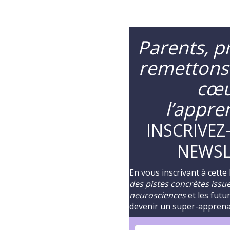
Parents, pr
remettons
cœu
l’appre
INSCRIVEZ
NEWSL
En vous inscrivant à cette
des pistes concrètes issues
neurosciences
et les futu
devenir un super-appren