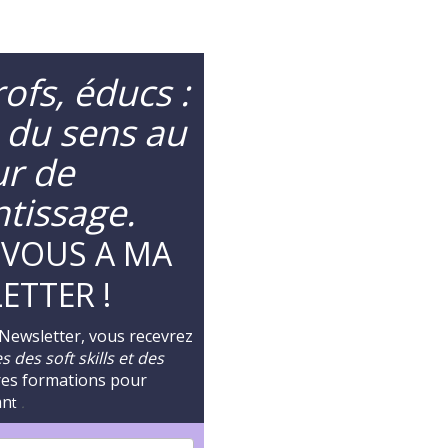
ofs, éducs :
 du sens au
r de
ntissage.
-VOUS A MA
ETTER !
 Newsletter, vous recevrez
 des soft skills et des
res formations pour
an
t
.