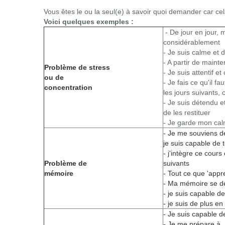
Vous êtes le ou la seul(e) à savoir quoi demander car cela
Voici quelques exemples :
- De jour en jour,
considérablement
- Je suis calme et 
- A partir de mainte
Problème de stress
- Je suis attentif e
ou de
- Je fais ce qu'il 
concentration
les jours suivants,
- Je suis détendu et
de les restituer
- Je garde mon cal
- Je me souviens d
je suis capable de
- j'intègre ce cours
Problème de
suivants
mémoire
- Tout ce que 'app
- Ma mémoire se dév
- je suis capable d
- je suis de plus e
- Je suis capable de
- Je me prépare à ..