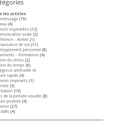
tégories
 les articles
entissage
(19)
veau
(4)
tions inspirantes
(12)
munication orale
(2)
érence - Atelier
(1)
aissance de soi
(11)
eloppement personnel
(8)
ements - formations
(4)
ion du stress
(2)
ion du temps
(6)
ligence artificielle IA
ure rapide
(4)
livres inspirants
(1)
oire
(3)
ntation
(19)
ls de la pensée visuelle
(8)
ée positive
(4)
sions
(27)
skills
(4)