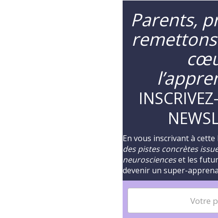
Parents, pr
remettons
cœu
l’appre
INSCRIVEZ
NEWSL
En vous inscrivant à cette
des pistes concrètes issues
neurosciences
et les futu
devenir un super-appren