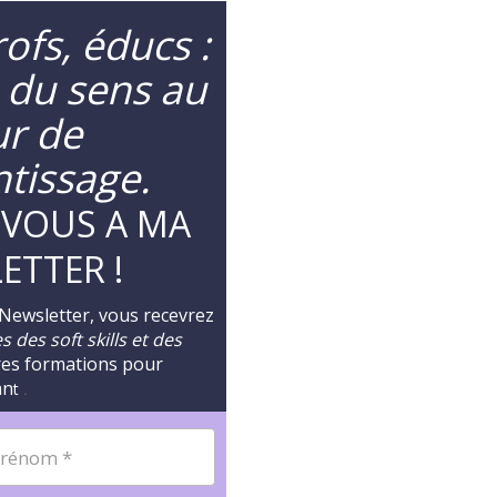
ofs, éducs :
 du sens au
r de
ntissage.
-VOUS A MA
ETTER !
 Newsletter, vous recevrez
 des soft skills et des
res formations pour
an
t
.