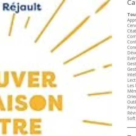
Ca
Tous
Appr
Cer
Cita
Com
Conf
Conn
Dév
Evén
Gest
Gest
Intel
Lect
Les 
Mém
Orie
Outi
Pens
Révi
Soft 