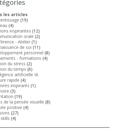
tégories
 les articles
entissage
(19)
veau
(4)
tions inspirantes
(12)
munication orale
(2)
érence - Atelier
(1)
aissance de soi
(11)
eloppement personnel
(8)
ements - formations
(4)
ion du stress
(2)
ion du temps
(6)
ligence artificielle IA
ure rapide
(4)
livres inspirants
(1)
oire
(3)
ntation
(19)
ls de la pensée visuelle
(8)
ée positive
(4)
sions
(27)
skills
(4)