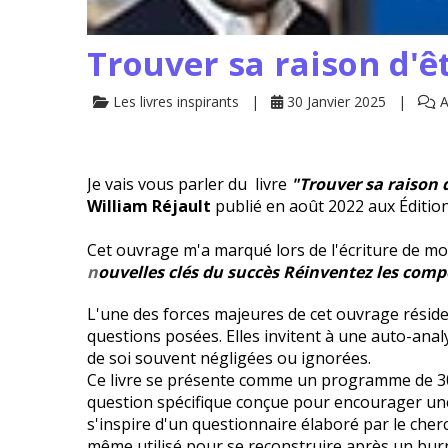
Trouver sa raison d'ê
Les livres inspirants
30 Janvier 2025
A
Je vais vous parler du livre
"Trouver sa raison 
William Réjault
publié en août 2022 aux Éditio
Cet ouvrage m'a marqué lors de l'écriture de mon
n
ouvelles clés du succès Réinventez les comp
L'une des forces majeures de cet ouvrage réside
questions posées. Elles invitent à une auto-anal
de soi souvent négligées ou ignorées.
Ce livre se présente comme un programme de 30
question spécifique conçue pour encourager une
s'inspire d'un questionnaire élaboré par le cherc
même utilisé pour se reconstruire après un burn