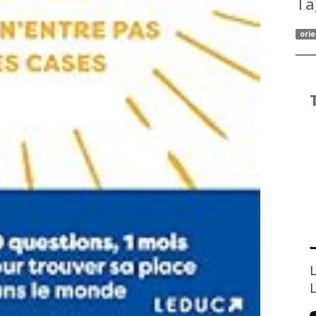
Ta
orie
L