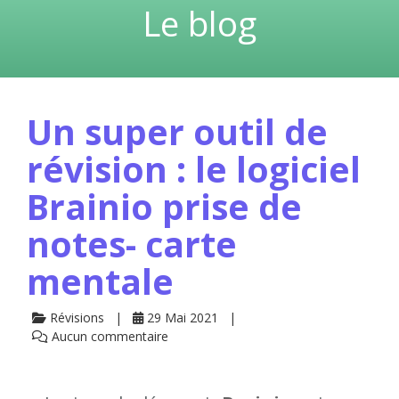
Le blog
Un super outil de
révision : le logiciel
Brainio prise de
notes- carte
mentale
Révisions
29 Mai 2021
Aucun commentaire