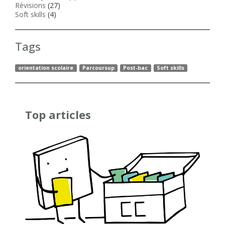
Révisions
(27)
Soft skills
(4)
Tags
orientation scolaire
Parcoursup
Post-bac
Soft skills
Top articles