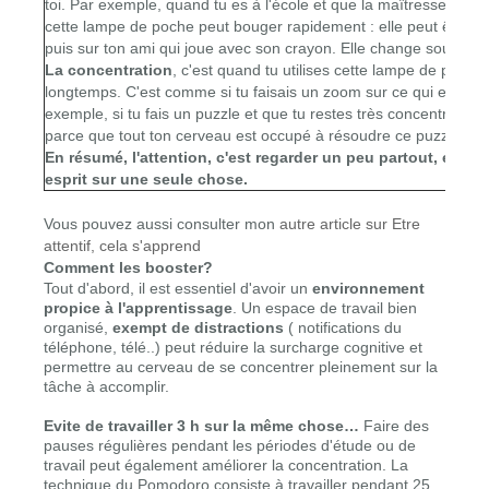
toi. Par exemple, quand tu es à l'école et que la maîtresse parle,
cette lampe de poche peut bouger rapidement : elle peut être su
puis sur ton ami qui joue avec son crayon. Elle change souvent d
La concentration
, c'est quand tu utilises cette lampe de poc
longtemps. C'est comme si tu faisais un zoom sur ce qui est impo
exemple, si tu fais un puzzle et que tu restes très concentré, tu
parce que tout ton cerveau est occupé à résoudre ce puzzle.
En résumé, l'attention, c'est regarder un peu partout, et la 
esprit sur une seule chose.
Vous pouvez aussi consulter mon
autre article sur Etre
attentif, cela s'apprend
Comment les booster?
Tout d'abord, il est essentiel d'avoir un
environnement
propice à l'apprentissage
. Un espace de travail bien
organisé,
exempt de distractions
( notifications du
téléphone, télé..) peut réduire la surcharge cognitive et
permettre au cerveau de se concentrer pleinement sur la
tâche à accomplir.
Evite de travailler 3 h sur la même chose…
Faire des
pauses régulières pendant les périodes d'étude ou de
travail peut également améliorer la concentration. La
technique du Pomodoro
consiste à travailler pendant 25