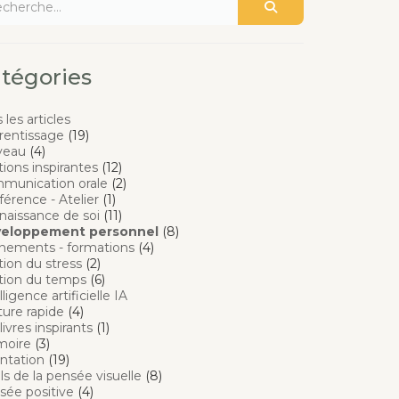
tégories
 les articles
rentissage
(19)
veau
(4)
tions inspirantes
(12)
munication orale
(2)
érence - Atelier
(1)
naissance de soi
(11)
eloppement personnel
(8)
nements - formations
(4)
ion du stress
(2)
tion du temps
(6)
lligence artificielle IA
ure rapide
(4)
livres inspirants
(1)
oire
(3)
ntation
(19)
ls de la pensée visuelle
(8)
sée positive
(4)