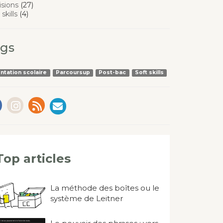
isions
(27)
 skills
(4)
gs
entation scolaire
Parcoursup
Post-bac
Soft skills
Top articles
La méthode des boîtes ou le
système de Leitner