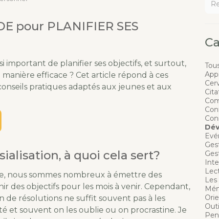
E pour PLANIFIER SES
Ca
si important de planifier ses objectifs, et surtout,
Tous
App
manière efficace ? Cet article répond à ces
Cer
conseils pratiques adaptés aux jeunes et aux
Cita
Com
Conf
Con
Dév
Evé
Gest
ialisation, à quoi cela sert?
Ges
Inte
Lect
ée, nous sommes nombreux à émettre des
Les 
nir des objectifs pour les mois à venir. Cependant,
Mém
Orie
n de résolutions ne suffit souvent pas à les
Outi
té et souvent on les oublie ou on procrastine. Je
Pen