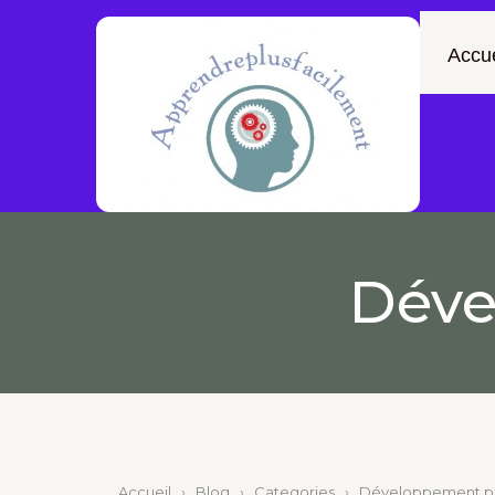
Accue
Déve
Accueil
›
Blog
›
Categories
›
Développement p