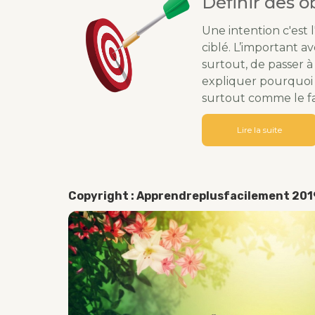
Définir des o
Une intention c'est 
ciblé. L’important av
surtout, de passer à l
expliquer pourquoi il
surtout comme le fa
Lire la suite
Copyright : Apprendreplusfacilement 20