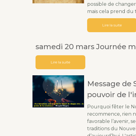
possible de change
mais cela prend du 
Lire la suite
samedi 20 mars Journée m
Lire la suite
Message de Su
pouvoir de l'
Pourquoi fêter le N
recommence, rien n'
favorable l’avenir, 
traditions du Nouvel
d’aujourd’hui. L'arti