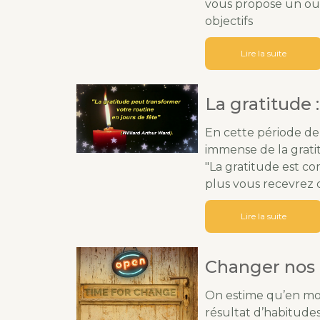
vous propose un outi
objectifs
Lire la suite
La gratitude :
En cette période de
immense de la grati
"La gratitude est c
plus vous recevrez 
Lire la suite
Changer nos
On estime qu’en moy
résultat d’habitudes